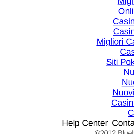
Migl
Onl
Casin
Casin
Migliori 
Cas
Siti P
Nu
Nu
Nuov
Casin
C
Help Center
Conta
©2012 Blueho