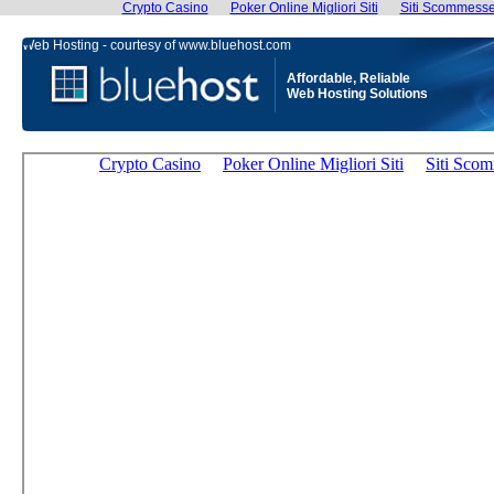
Crypto Casino
Poker Online Migliori Siti
Siti Scommesse
Web Hosting - courtesy of www.bluehost.com
Affordable, Reliable
Web Hosting Solutions