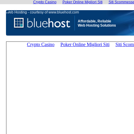
Crypto Casino
Poker Online Migliori Siti
Siti Scommesse
Web Hosting - courtesy of www.bluehost.com
Affordable, Reliable
Web Hosting Solutions