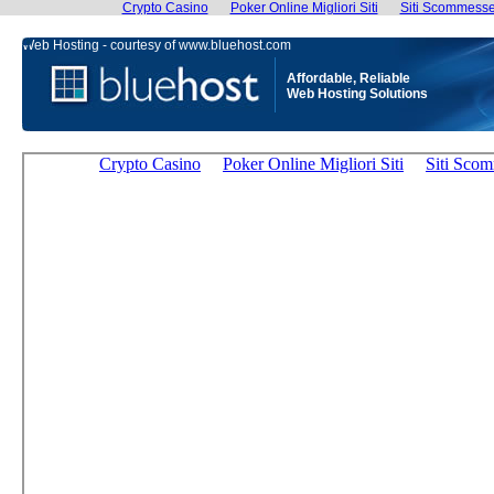
Crypto Casino
Poker Online Migliori Siti
Siti Scommesse
Web Hosting - courtesy of www.bluehost.com
Affordable, Reliable
Web Hosting Solutions